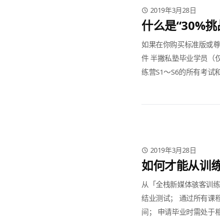
2019年3月28日
什么是“30%
如果在你购买标准版或尊
件 半撇私塾毕业学员（
练营S1～S6的所有考试
2019年3月28日
如何才能从训
从「全栈新媒体骇客训练
结业测试； 通过所有课
间； 申请毕业时需处于相