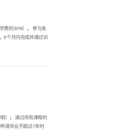
费的30%）。 参与条
，6个月内完成并通过训
说明）； 通过所有课程的
到申请毕业不超过1年时