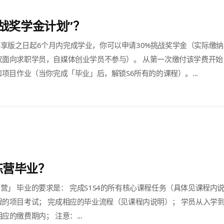
挑战奖学金计划”？
享版之日起6个月内完成学业，你可以申请30%挑战奖学金（实际缴纳学
仅面向求职学员，自媒体创业学员不参与）。 从第一次缴付该学费开始
和项目作业（当你完成「毕业」后，解锁S6所有的的课程）。...
练营毕业？
营」 毕业的要求是： 完成S1S4的所有核心课程任务（具体见课程内
程的项目考试； 完成相应的毕业流程（见课程内说明）； 学员从入学
应的缴费期内； 注意：...