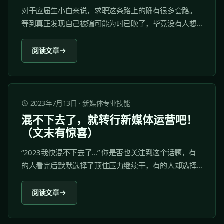
对于应届生小白来说，求职这条路上的确有很多套路。
等到真正发现自己被骗可能为时已晚了，毕竟没有人想
去所谓的 "骗子公司"。 那么，当同学们收到公司面试邀
约，既不想错过机会，又不想上当受骗，那要怎么去判
阅读文章
断一个公司是不是靠谱呢？ 其实，在去公司面试之前，
我们可以通过很多种方式，对公司验明正身。...
2023年7月13日
·
新媒体专业技能
混不下去了，就转行新媒体运营吧！
（文末有惊喜）
“2023我快混不下去了...” 你是否也关注到这个话题，有
的人看完后默默选择了顶住压力继续干，有的人却选择
了躺平，做一个佛系打工人... 或许你可能会疑惑，在所
谓的抗压和躺平之间，难道就只能接受现实了吗？那些
阅读文章
迷茫、焦虑的职场人就没有第三条出路了吗？...