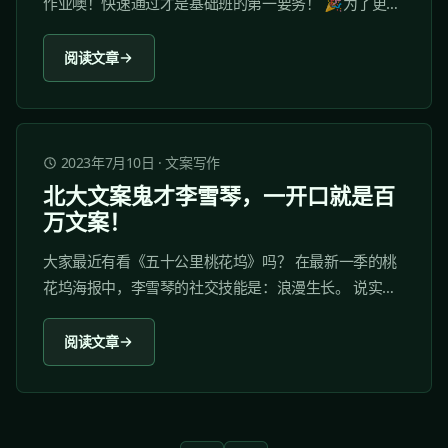
作业噢！快速通过才是基础班的第一要务！ 🎉为了更贴
切实际求职需要，去除原本知乎文章的换赞需求，替换
为汇总阅读。 👍修复同学学习中反馈的视频及图文课时
阅读文章
错别字问题，将相关失效链接更新为最新内容。 💬此
外，本次更新，还包括了31项课程内容的优化！ 专业基
础班 1....
2023年7月10日
·
文案写作
北大文案鬼才李雪琴，一开口就是百
万文案！
大家最近有看《五十公里桃花坞》吗？ 在最新一季的桃
花坞海报中，李雪琴的社交技能是：浪漫生长。 说实
话，我总是会在不同的时期，被李雪琴反复惊艳到。 在
节目的采访中，李雪琴「现挂」三行情诗，又双叒一次
阅读文章
用她的浪漫和才情戳中了无数人。 不经意的随口而出，
在观众心里掀起阵阵涟漪，让人一眼惊艳。...