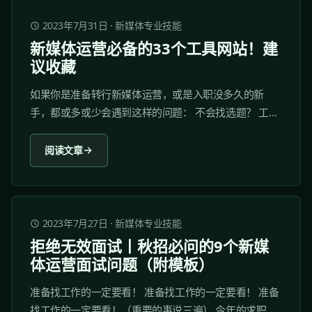
2023年7月31日
·
新媒体专业技能
新媒体运营必备的33个工具网站！建
议收藏
如果你是准备转行新媒体运营，或是入职没多久的新
手，都或多或少会遇到这样的问题： 不会找选题？ 工作
效率太慢？ 写文案没有灵感？ 文章配图素材太难找？ 工
欲善其事，必先利其器。接下来我推荐一些常用的工具
阅读文章
及网站，用好了这些新媒体工具，能够在很多细节上提
高你的工作效率！ 新手建议收藏学习，运营老鸟可以分
享推荐。...
2023年7月27日
·
新媒体专业技能
拒绝无效面试丨秋招必问的9个新媒
体运营面试问题（附模板）
准备找工作的一定要看！ 准备找工作的一定要看！ 准备
找工作的一定要看！（重要的事说三遍） 今年的求职市