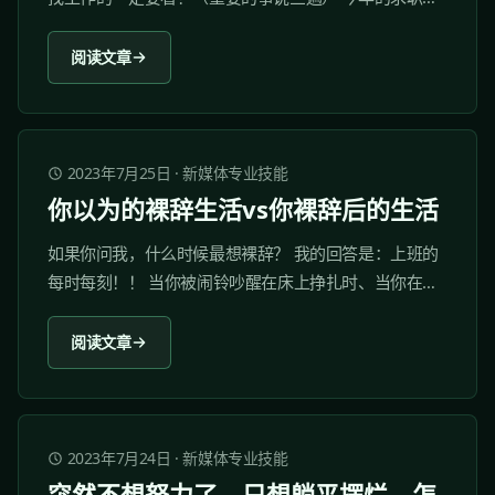
场可谓是非常“内卷”，再加上秋招也即将来临。无论是转
行还是跳槽加薪的人都在蓄势待发，要是你还不提前准
阅读文章
备好，真的就要与好工作失之交臂了！...
2023年7月25日
·
新媒体专业技能
你以为的裸辞生活vs你裸辞后的生活
如果你问我，什么时候最想裸辞？ 我的回答是：上班的
每时每刻！！ 当你被闹铃吵醒在床上挣扎时、当你在早
高峰的地铁上摇晃时、当你送走了客户A但接下来还有客
户BCD时、当你明明已经通过的方案突然被领导打回重
阅读文章
做时...... 你真的好想大吼一句：“我不干了！！” 并不只有
你有这种想法。...
2023年7月24日
·
新媒体专业技能
突然不想努力了，只想躺平摆烂，怎