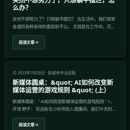
么办？
突然不想努力了？只想躺平摆烂？ 在生活中，我们常常
会遇到各种各样的委屈和不公。 尤其是在工作中，可能
会遭遇到领导不公、同事排挤、工作内容不符合预期等
问题，这些问题会让人感到沮丧和不满。 有些人会选择
阅读文章
辞职来解决这些问题，但是这样做是否合适呢？今天就
一起来说说吧！ 一、我想摆烂，不想努力了……...
2023年7月20日
·
新媒体专业技能
新媒体圆桌：&quot; AI如何改变新
媒体运营的游戏规则 &quot; (上）
新媒体圆桌：" AI如何改变新媒体运营的游戏规则 " 1、
开场 野子： 欢迎各位小伙伴加入直播间，我们今天的直
播主要采用的是圆桌访谈的形式，这也是一个新栏目，
我们称之为新媒体圆桌。...
阅读文章