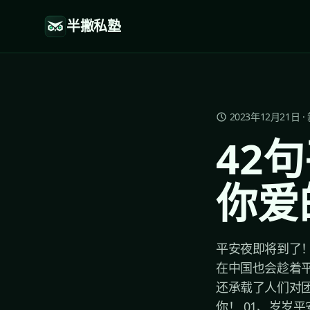
半撇私塾
2023年12月21日
·
42
你爱
平安夜即将到了！
在中国也会趁着
还承载了人们对
你！ 01、岁岁平