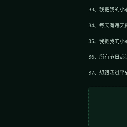
33、我把我的
34、每天有每
35、我把我的
36、所有节日
37、想跟我过