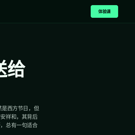
体验课
送给
然是西方节日，但
平安祥和，其背后
语，总有一句适合