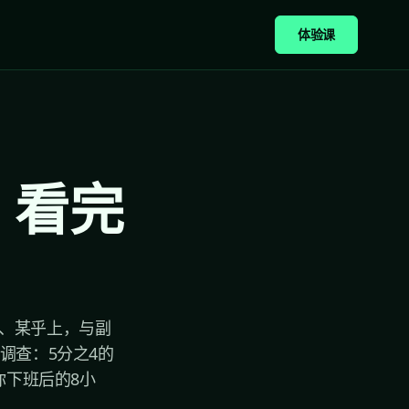
体验课
，看完
！
博、某乎上，与副
据调查：5分之4的
你下班后的8小