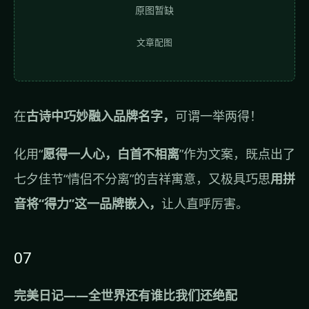
原图暂缺
文章配图
在
古诗中巧妙融入品牌名字，
可谓一举两得！
化用“
愿得一人心，白首不相离
”作为文案，既点出了
七夕佳节“情侣不分离”的吉祥寓意，又极具巧思
用拼
音将“得力”这一品牌嵌入，
让人直呼厉害。
07
完美日记——全世界还有谁比我们还绝配