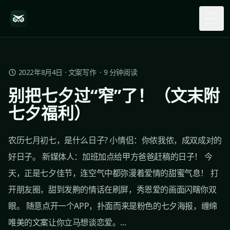
Togg
2022年8月4日
·
文案写作
·
9
分钟阅读
别把七夕过“窄”了！（文末附
七夕福利）
农历七月初七，是什么日子? 小情侣：你侬我侬，成双成对的
好日子。 新媒体人：加班加点给甲方爸爸赶稿的日子！ 今
天，正是七夕佳节，连空气中都弥漫着爱情的甜蜜气息！ 打
开朋友圈，甜到发齁的情话在刷屏，秀恩爱的画面闪瞎你双
眼。 随意点开一个APP，扑面而来是粉色的七夕海报，缠绵
唯美的文案让你立马想谈恋爱。...