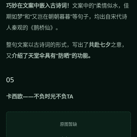
巧妙在文案中嵌入古诗词！
文案中的“柔情似水，佳
期如梦”和“又岂在朝朝暮暮”等句子，均出自宋代诗
人秦观的《鹊桥仙》。
整句文案以古诗词的形式，写出了
共赴七夕
之意，
又
介绍了天堂伞具有“防晒”的功能。
05
卡西欧——不负时光不负TA
原图暂缺