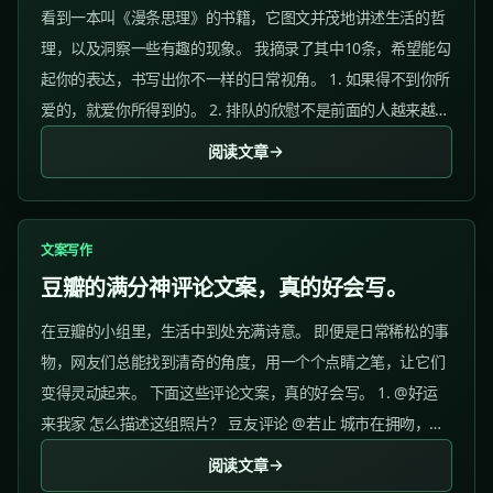
看到一本叫《漫条思理》的书籍，它图文并茂地讲述生活的哲
理，以及洞察一些有趣的现象。 我摘录了其中10条，希望能勾
起你的表达，书写出你不一样的日常视角。 1. 如果得不到你所
爱的，就爱你所得到的。 2. 排队的欣慰不是前面的人越来越
少，而是后面的人越来越多。 3. 做与不做的最大区别是：后者
阅读文章
拥有对前者的评论权。 4....
文案写作
豆瓣的满分神评论文案，真的好会写。
在豆瓣的小组里，生活中到处充满诗意。 即便是日常稀松的事
物，网友们总能找到清奇的角度，用一个个点睛之笔，让它们
变得灵动起来。 下面这些评论文案，真的好会写。 1. @好运
来我家 怎么描述这组照片？ 豆友评论 @若止 城市在拥吻，恋
人醉黄昏。 2. @西瓜 毕业晚会后的垃圾桶，装满了荧光棒，
阅读文章
该怎么形容？ 豆友评论...