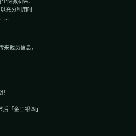
有个隐藏机会：
可以充分利用时
..
频传来裁员信息，
期！
节后「金三银四」