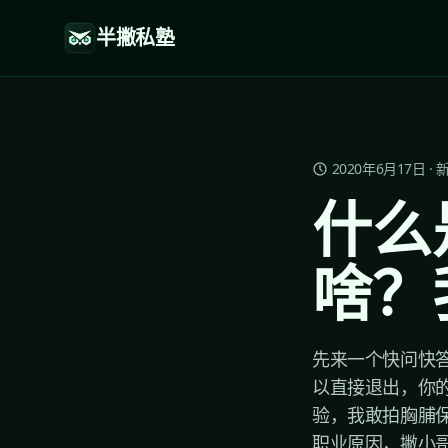
半撇私塾
2020年6月17日
·
什么
啥？
先来一个快问快答
以直接退出，你
验，我敢拍胸脯
职业原因，撇小哥