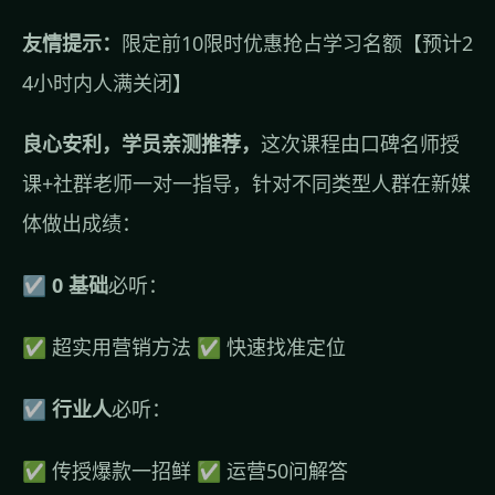
友情提示：
限定前10限时优惠抢占学习名额【预计2
4小时内人满关闭】
良心安利，学员亲测推荐，
这次课程由口碑名师授
课+社群老师一对一指导，针对不同类型人群在新媒
体做出成绩：
☑︎
0 基础
必听：
✅ 超实用营销方法 ✅ 快速找准定位
☑︎
行业人
必听：
✅ 传授爆款一招鲜 ✅ 运营50问解答