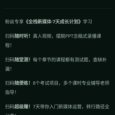
粉丝专享
《全栈新媒体·7天成长计划》
学习
扫码
随时听！
真人视频，摆脱PPT念稿式录播课
程！
扫码
随堂测！
每个章节的课程都有测试题，查缺补
漏！
扫码
随便练！
8个考试项目，多个课时专业辅导老师
指导！
扫码
超级赚！
7天带你入门新媒体运营，转行路径全