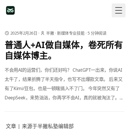
Togg
2025年2月26日
·
半撇
·
新媒体专业技能
·
5
分钟阅读
普通人+AI做自媒体，卷死所有
自媒体博主。
不会用AI的运营们，你们还好吗？ ChatGPT一出来，你说AI
太牛了，结果折腾了半天指令，也写不出爆款文章。 后来又
有了Kimi/豆包，也是一顿瞎搞入不了门。 今年突然又有了
DeepSeek，来势汹汹，你再学不会AI，真的就被淘汰了。...
文章 | 来源于半撇私塾编辑部