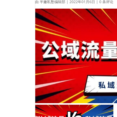
由
半撇私塾编辑部
|
2022年01月6日
|
0 条评论