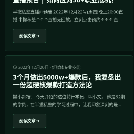
半撇私塾直播间预告 2022年12月22号(周四)晚上20:00直
播 半撇私塾↑↑↑直播无回放，立刻点击预约↑↑↑ 直播
间介绍 直播间介绍
https://www.zhihu.com/video/1588898829117714432...
阅读文章
2022年12月20日
·
新媒体专业技能
3个月做出5000w+爆款后，我复盘出
一份超硬核爆款打造方法论
撇小哥按： 今天介绍的这位转行学员，叫小文。 他是62期
的学员，在半撇私塾的学习过程中，让我印象深刻的是，
他在短短的30天内，小红书粉丝从0涨粉到5000+。 在转
行的求职路上，他以突出的成绩和优秀的表现，成功入职
阅读文章
了心仪的公司。现如今，他在工作实践中也取得了不错的