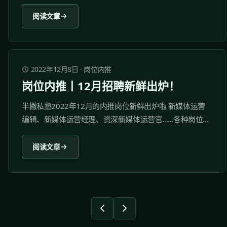
也发了一个视频问“我这张照片怎么了吗？”从而引出了自己
当年“羌族小煞”的梗。网友们还根据迪哥这张照片p出了各
阅读文章
种不同的“羌族小煞”。 网络热词层出不穷，真的不得不佩
服网友们造词与玩梗的脑洞！...
2022年12月8日
·
岗位内推
岗位内推丨12月招聘新鲜出炉！
半撇私塾2022年12月的内推岗位新鲜出炉啦 新媒体运营
编辑、新媒体运营经理、资深新媒体运营官......各种岗位，
等你来pick！ 岗位内推仅面向半撇私塾付费学员开放，优
秀学员将会获得优先内推机会。 1 南方都市报 1.1 关于我
阅读文章
们...