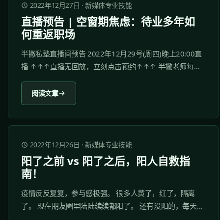
2022年12月27日
·
新媒体专业技能
直播预告 | 空窗期焦虑：待业多年如
何重返职场
半撇私塾直播间预告 2022年12月29号(周四)晚上20:00直
播 ↑↑↑直播无回放，立刻点击预约↑↑↑ 半撇老师每周
四晚8点与你相约，半撇私塾直播间，哪怕只听5分钟，也
能小有收获！直播视频没有回放，所以千万不能错过！ 空
阅读文章
窗期焦虑 最近有学员找到我们说，自己面临了从失业到待
业，再到就业的困惑，一直在焦虑中徘徊。...
2022年12月26日
·
新媒体专业技能
阳了之前 vs 阳了之后，阳人自救指
南！
疫情反反复复，参与感极强。 很多人黄了，红了，隔离
了。 现在朋友圈里陆陆续续都阳了。 还有没阳的，每天战
战兢兢，生怕被感染。 阳了的反而更踏实，悬着的心总算