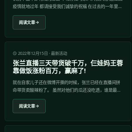
疫情就地过年 都请接受我们诚挚的祝福 在过去的一年里
挑战与机遇并存，辛苦与希望同在 半撇私塾也迎来了诸多
变化 收获了越来越多的学员和粉丝 为感谢广大粉丝的一路
阅读文章
相伴 半撇私塾为大家准备了 一份让所有运营人都心动的新
年礼包！ 也是为半撇私塾粉丝专属定制的年货大礼包！...
2022年12月15日
·
最新活动
张兰直播三天带货破千万，仨娃妈王蓉
靠做饭涨粉百万，赢麻了!
就在自家儿子还在微博开撕的时候，张兰已经在直播间拼
命带货卖酸辣粉了。 虽然对他们的瓜还没吃透，谁是最后
赢家还不知道。但可以明确的是在张兰的带动下，“麻六记”
卖疯了。 八卦带动流量，也不失为一种变现的方式。...
阅读文章