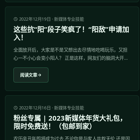
成绩。 接下来，我们就一起来听听他的分享吧...
2022年12月19日
·
新媒体专业技能
这些抗“阳”段子笑疯了！“阳敌”申请加
入！
全面放开后，大家是不是又想出去尽情地吃喝玩乐，又担
心一不小心会变小阳人？ 正是这样，网友们的脑洞大开！
各种抗“阳”段子看了真的会笑疯！ “阳敌”这个新词挂在热搜
第一，点进去才发现原来是谐音梗——转发这个阳敌，可
阅读文章
以一直阴性。 大家在办公室有没有看到同事工位上的“阳
敌”？我迪哥现在可是被称为“办公室守护神”！...
2022年12月16日
·
新媒体专业技能
粉丝专属 | 2023新媒体年货大礼包，
限时免费送！（包邮到家）
农历辛丑年即将成为过去 不论你是与家人共叙天伦 还是因