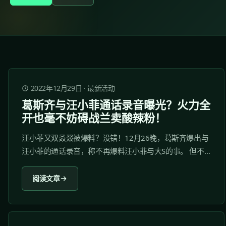
2022年12月29日
·
最新活动
葛斯齐与汪小菲通话录音曝光？火力全
开也毫不妨碍战兰卖酸辣粉！
汪小菲又双叒叕被爆料？没错！12月26晚，葛斯齐爆出与
汪小菲的通话录音，称不再爆料汪小菲与大S的事。 但不
管外面世界的纷纷扰扰，张兰在直播间怒赚过亿销售额！
为网友解决情感问题、在线打碟、模仿小虎队唱跳...64岁
阅读文章
的她，丝毫不懈怠，依然玩转直播间！...