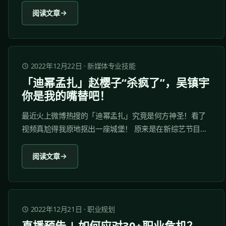
放下了。 一场持久的疫情， 阳了之前和阳了之后有什么变
阅读文章
化呢？ 一起来看看，疫情前后状态的巨大对比。 娱乐一
下，愿大家有个好心情！ 病情不断传播，不要抱有侥幸心
理。...
2022年12月22日
·
新媒体专业技能
「迪幂孟扎」赵樱子“杀疯了”，吴镇宇
你是我的嘴替吧！
最近火上微博热搜的「迪幂孟扎」究竟是何方神圣！看了
视频真尬得我原地抠出一座城堡！ 原来是在新综艺节目
《无限超越班》中，赵樱子自我介绍是“「迪幂孟扎」赵樱
子”。 台下的港圈大佬们都表示非常疑惑：这个「迪幂孟
阅读文章
扎」是什么？ 赵樱子解释后，才明白这个词是迪丽热巴、
杨幂、孟子义与古力娜扎的结合体。...
2022年12月21日
·
职业规划
直播预告 | 如何应对30+职业危机？