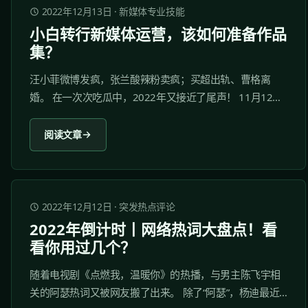
2022年12月13日
·
新媒体专业技能
小白转行新媒体运营，该如何准备作品
集？
汪小菲微博发疯，张兰酸辣粉卖疯；买超出轨、曹格离
婚。 在一次次吃瓜中，2022年又接近了尾声！ 11月12月
各大高校已经陆续开展校园招聘活动，在线@2023届高校
毕业生，要开始着手准备找工作啦！ 这段时间很多师弟师
阅读文章
妹都来问我：“学姐，我的面试官要我提供作品集，我没有
作品集怎么办？”...
2022年12月12日
·
突发热点评论
2022年倒计时丨网络热词大盘点！看
看你用过几个？
随着电视剧《点燃我，温暖你》的热播，与男主陈飞宇相
关的阿瑟热词又被网友搬了出来。 除了“阿瑟”，杨迪最近