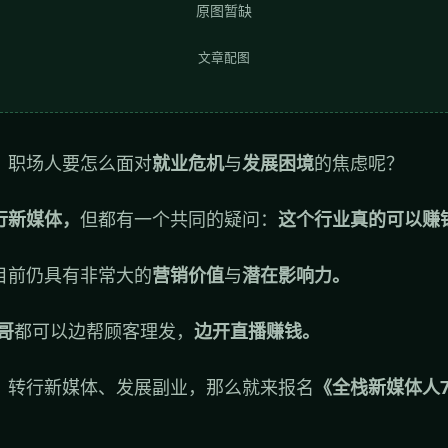
原图暂缺
文章配图
，职场人要怎么面对
就业危机
与
发展困境
的焦虑呢？
行新媒体，
但都有一个共同的疑问：
这个行业真的可以赚
目前仍具有非常大的
营销价值
与
潜在影响力。
哥
都可以边帮顾客理发，
边开直播赚钱。
、转行新媒体、发展副业，那么就来报名
《全栈新媒体人