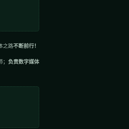
体之路
不断前行！
师；
负责数字媒体