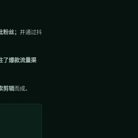
批粉丝；
并通过抖
住了爆款流量渠
索剪辑
而成。