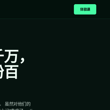
体验课
千万，
粉百
。 虽然对他们的