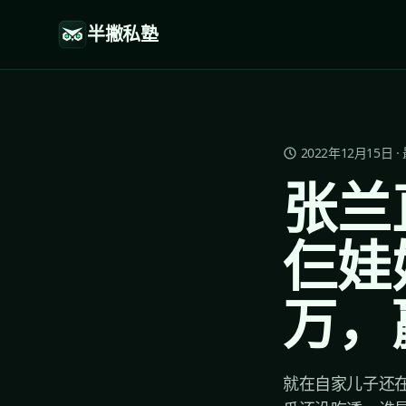
半撇私塾
2022年12月15日
·
张兰
仨娃
万，
就在自家儿子还