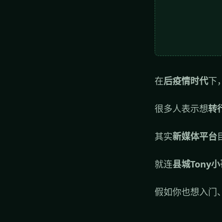
在
后疫情时代
下
很多人表示想
转
其实
新媒体平台
就连
县城Tony小
假如你也想入门