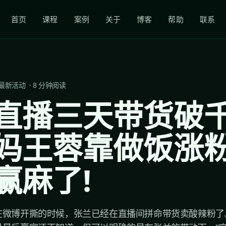
首页
课程
案例
关于
博客
帮助
联系
最新活动
·
8
分钟阅读
直播三天带货破
妈王蓉靠做饭涨
赢麻了!
在微博开撕的时候，张兰已经在直播间拼命带货卖酸辣粉了