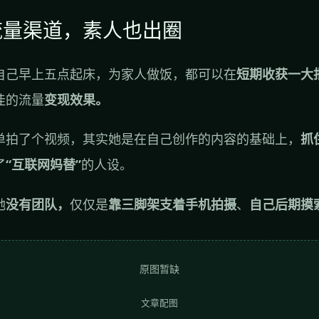
流量渠道，素人也出圈
自己早上五点起床，为家人做饭，都可以在
短期收获一大
佳的流量
变现效果。
单拍了个视频，其实她是在自己创作的内容的基础上，
抓
了
“互联网妈替”
的人设。
她
没有团队，
仅仅是
靠三脚架支着手机拍摄
、
自己后期摸
原图暂缺
文章配图