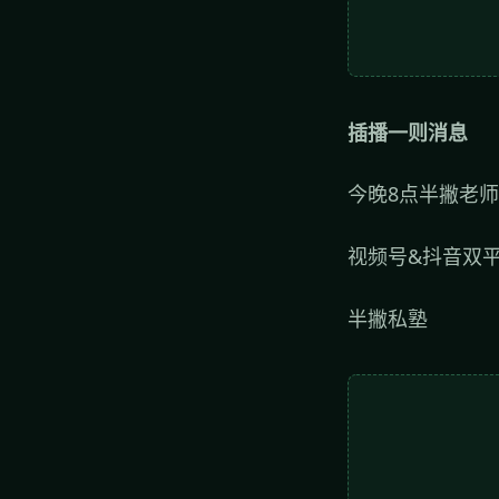
插播一则消息
今晚8点半撇老师
视频号&抖音双
半撇私塾