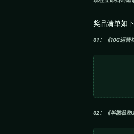
奖品清单如
01：《10G运
02：《半撇私塾