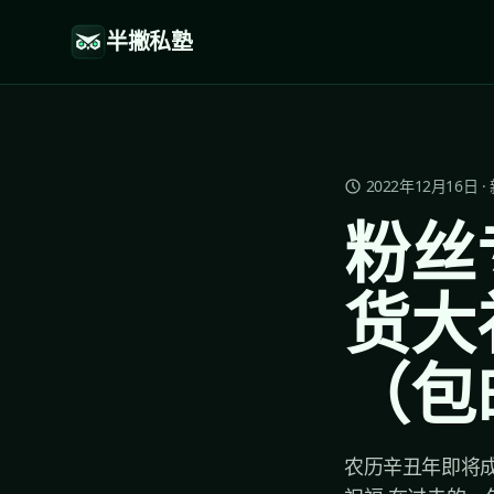
半撇私塾
2022年12月16日
·
粉丝
货大
（包
农历辛丑年即将成