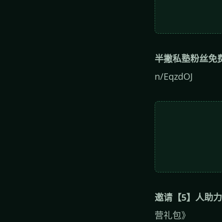
半撇私塾粉丝免
n/EqzdOJ
邀请【5】人助
营礼包》