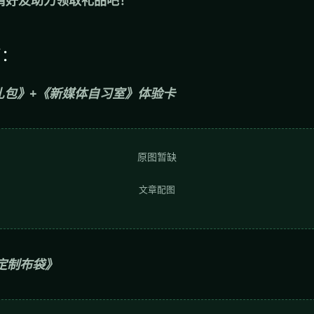
下：
营礼包》+《新媒体自习室》体验卡
原图暂缺
文章配图
定制布袋》