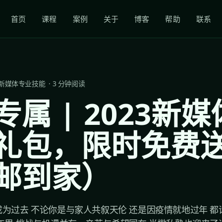
首页
课程
案例
关于
博客
帮助
联系
新媒体专业技能
·
3
分钟阅读
专属 | 2023新
礼包，限时免费
邮到家）
为过去 不论你是与家人共叙天伦 还是因疫情就地过年 