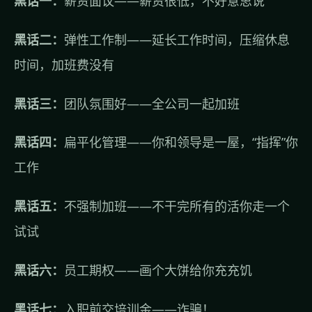
黑话一：
薪资面议——薪资很低，不好意思说
黑话二：
弹性工作制——延长工作时间，压缩休息
时间，加班费没有
黑话三：
团队氛围好——全公司一起加班
黑话四：
扁平化管理——你和领导是一屋，“指挥”你
工作
黑话五：
不强制加班——不干完所有的活你走一个
试试
黑话六：
员工期权——画个大饼给你充充饥
黑话七：
入职前交培训金——诈骗！