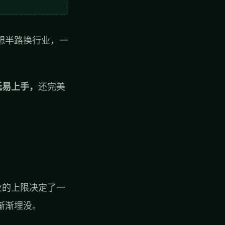
想半路换行业，一
低易上手，
还完美
业的上限决定了一
渐渐埋没。