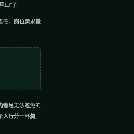
风口”了。
槛低，
岗位需求量
内卷
是无法避免的
紧
入行分一杯羹。