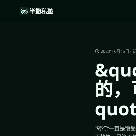
半撇私塾
2023年6月15日
·
&q
的，
quot
“转行”一直是