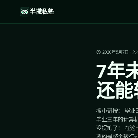
半撇私塾
2020年5月7日
·
入
7年
还能
撇小哥按： 毕业
毕业三年的计算
没提笔了！ 在
要的是整个转行过