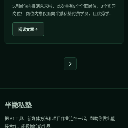
5月岗位内推消息来啦，此次共有8个全职岗位，3个实习
岗位！ 岗位内推仅面向半撇私塾付费学员，且优秀学员
优先内推。 杭州通明文化传媒有限公司 通明传媒成立于
2015 年，是国内领先的新媒体整合营销服务商，小 V 营
阅读文章
销模式开创者。公司总部位于杭州，在北京、绍兴设立
分公司目前共拥有 200...
半撇私塾
把 AI 工具、新媒体方法和项目作业连在一起，帮助你做出能
接合作、能投岗位的作品。