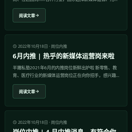
运营、社群运营……各种岗位，等你来pick！ 感兴趣的小
伙伴，赶紧点击岗位下方的“立即申请”噢 岗位内推仅面
阅读文章
向半撇私塾付费学员开放，优秀学员将会获得优先内推
机会。 01 倞永科技（南京）有限公司 1、关于我们...
2022年10月18日
·
岗位内推
6月内推 | 热乎的新媒体运营岗来啦
半撇私塾2021年6月的内推岗位新鲜出炉啦 新零售、教
育、医疗行业的新媒体运营岗位正在向你招手，感兴趣
的小伙伴赶紧来投简历吧！ 岗位内推仅面向半撇私塾付
费学员开放，优秀学员将会获得优先内推机会。 01 元气
阅读文章
森林 元气森林成立于2016年，是中国明星新经济独角
兽，全球十年来成长最快的饮料品牌，公司估值 60 亿美
元。...
2022年10月18日
·
岗位内推
岗位内推 | 4 月内推消息，有符合你