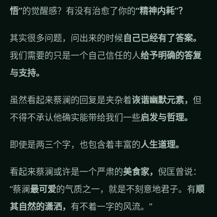
悟”
的觉醒感？有没有治愈了你的
“精神内耗”？
其实很多问题，问出来的时候
自己已经有了答案。
我们需要的只是一个自己信任的人
给予明确的答复
与支持。
虽然看起来蔡澜的回复是夹杂着
诙谐幽默元素，
但
不得不承认他确实能带给我们一些
启发与哲理。
即使是两三个字，也包含着丰富的
人生道理。
看起来蔡澜或许是一个严肃的
美食家，
倪匡曾说：
“蔡澜
最可爱
的气质之一，就是不刻意地君子。有
顺
其自然的潇洒，
有不着一字的风流。”