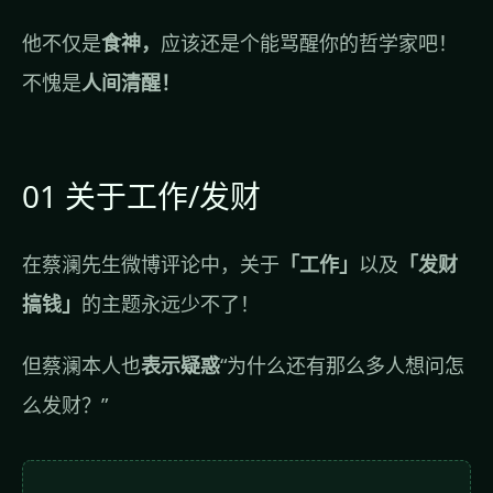
他不仅是
食神，
应该还是个能骂醒你的哲学家吧！
不愧是
人间清醒！
01 关于工作/发财
在蔡澜先生微博评论中，关于
「工作」
以及
「发财
搞钱」
的主题永远少不了！
但蔡澜本人也
表示疑惑
“为什么还有那么多人想问怎
么发财？”