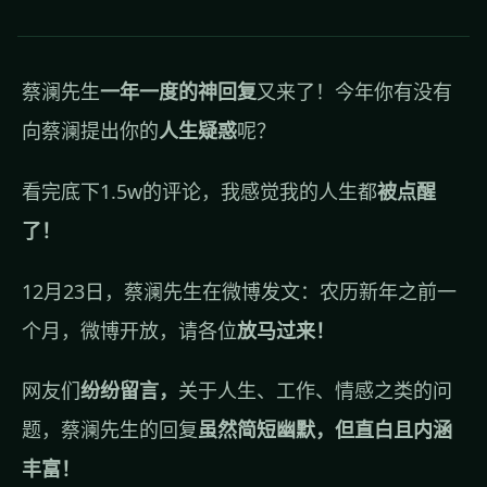
蔡澜先生
一年一度的神回复
又来了！今年你有没有
向蔡澜提出你的
人生疑惑
呢？
看完底下1.5w的评论，我感觉我的人生都
被点醒
了！
12月23日，蔡澜先生在微博发文：农历新年之前一
个月，微博开放，请各位
放马过来！
网友们
纷纷留言，
关于人生、工作、情感之类的问
题，蔡澜先生的回复
虽然简短幽默，但直白且内涵
丰富！