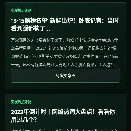
突发热点评论
“3·15黑榜名单”新鲜出炉！卧底记者：当时
看到腿都软了...
万众瞩目的3·15晚会终于来了，群众们非常期待今年会爆出什
么品牌黑榜！ 2022年的315曝光企业60家，还记得去年的“臭
脚酸菜”吗？还记得“美女主播实为抠脚大汉”事件吗？ 在315前
一天，已经有媒体曝光汕头再现工人赤脚踩腌菜，工人边抽烟
边干活！经媒体一发布，汕头市监局连夜查封多家腌制菜生产
阅读文章
商。...
突发热点评论
2022年倒计时丨网络热词大盘点！看看你
用过几个？