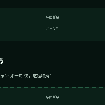
原图暂缺
文章配图
缘
快乐”不如一句“快，这是咱妈”
原图暂缺