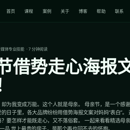
首页
课程
案例
关于
博客
帮助
联系
新媒体专业技能
·
7
分钟阅读
节借势走心海报
！
却为我变成万能。这个人就是母亲。 母亲节，是一个感谢
的日子里，各大品牌纷纷用借势海报文案对妈妈“表白”。
吗？要怎样才能既走心，又不落俗套。 一起来看看精选母
臣一品 世上最贵的房子，是那个再也回不去的怀抱。...