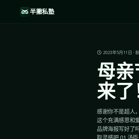
半撇私塾
2023年5月11日
·
母亲
来了
感谢你不是超人，
这个充满感恩和爱
品牌海报写好了
取灵感吧 01 汤