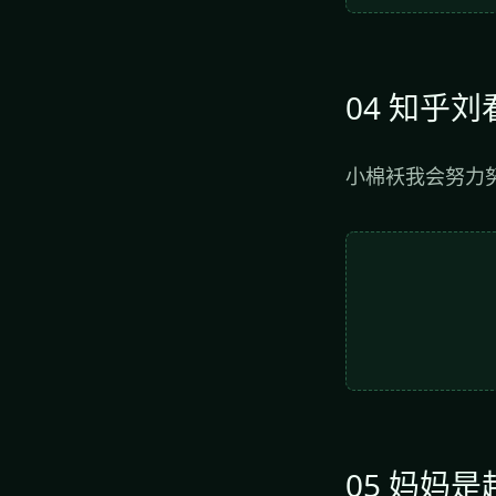
04 知乎刘
小棉袄我会努力
05 妈妈是