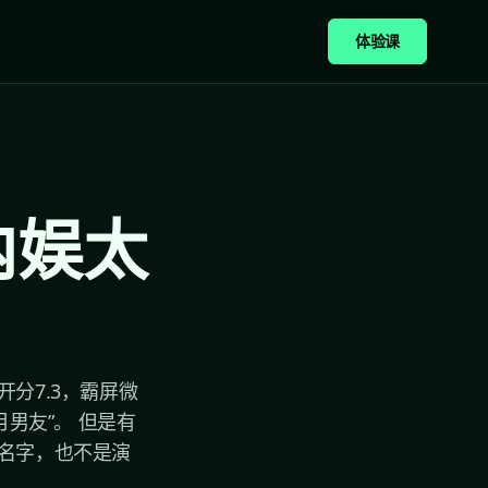
体验课
内娱太
分7.3，霸屏微
男友”。 但是有
名字，也不是演