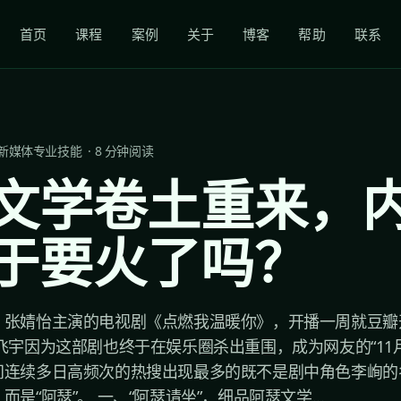
首页
课程
案例
关于
博客
帮助
联系
新媒体专业技能
·
8
分钟阅读
文学卷土重来，
于要火了吗？
张婧怡主演的电视剧《点燃我温暖你》，开播一周就豆瓣开
飞宇因为这部剧也终于在娱乐圈杀出重围，成为网友的“11月
间连续多日高频次的热搜出现最多的既不是剧中角色李峋的
是“阿瑟”。 一、“阿瑟请坐”，细品阿瑟文学...