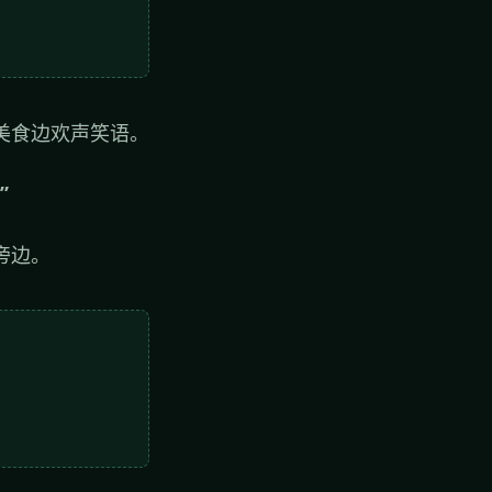
美食边欢声笑语。
”
旁边。