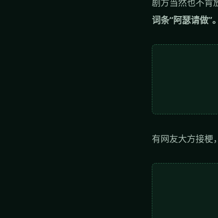
剧方当然也不肯
词条“阿瑟请做”
有网友大方接梗