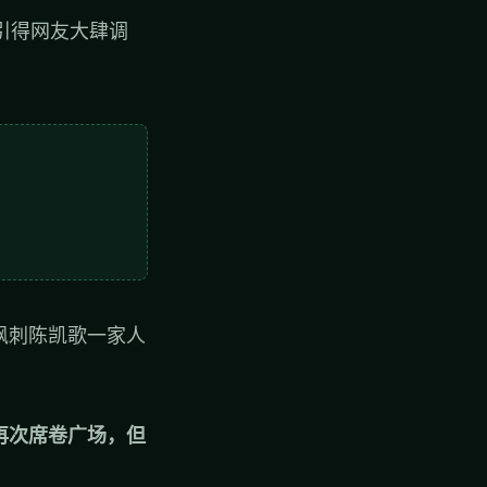
引得网友大肆调
讽刺陈凯歌一家人
”再次席卷广场，但