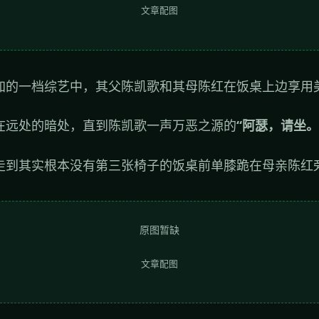
文章配图
加的一档综艺中，其父陈凯歌和其母陈红在饭桌上边享用
在远处的暗处，直到陈凯歌一声万恶之源的
“阿瑟，请坐。
走到其实根本没有第三张椅子的饭桌前单膝跪在母亲陈红
原图暂缺
文章配图