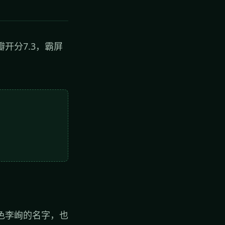
开分7.3，霸屏
。
色李峋的名字，也