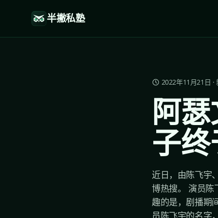
半撇私塾
2022年11月21日
·
阿瑟
子终
近日，由陈飞宇、
博热搜。 演员陈
趣的是，剧播期
员陈飞宇的名字，而