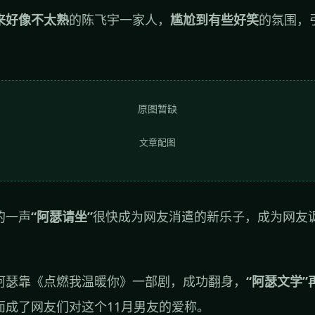
来好像不太熟
的陈飞宇一家人，
尴尬到有些好笑
的氛围，
原图暂缺
文章配图
的一声
“阿瑟请坐”
很快成为网友消遣的新乐子，成为网友
。
阿瑟靠《点燃我温暖你》一部剧，成功翻身，
“阿瑟文学
而成了网友们对这个11月男友的爱称。