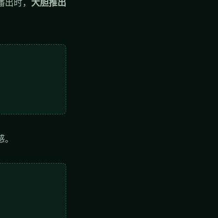
播出时，
大胆推出
感。