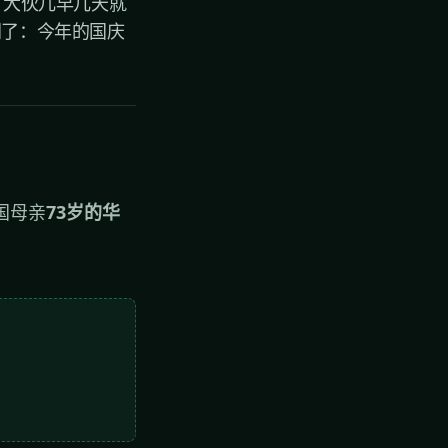
，大伙儿早几天就
同了：今年的国庆
国母亲
73岁的华