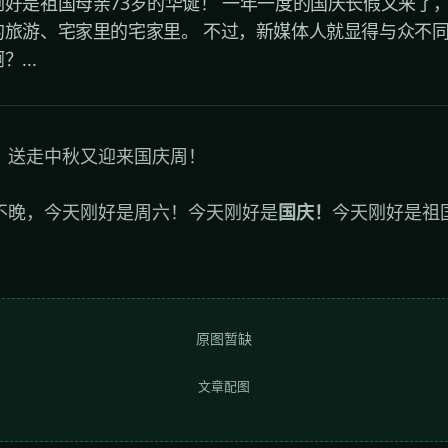
好是祖国母亲73岁的华诞！ 一年一度的国庆长假又来了
的旅游、宅家里的宅家里。 不过，新媒体人就显得与众不
...
，送走中秋又迎来国庆周！
不晚，今天刚好是周六！今天刚好是
国庆！
今天刚好是祖
原图暂缺
文章配图