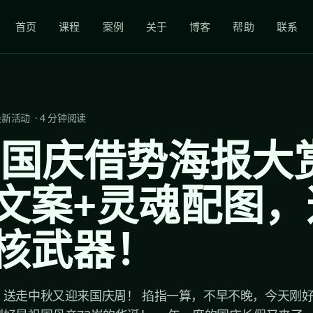
首页
课程
案例
关于
博客
帮助
联系
最新活动
·
4
分钟阅读
22国庆借势海报大
文案+灵魂配图，
核武器！
，送走中秋又迎来国庆周！ 掐指一算，不早不晚，今天刚