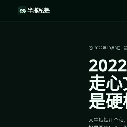
半撇私塾
2022年10月8日
·
20
走心
是硬
人生短短几个秋