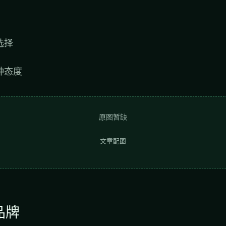
选择
种态度
原图暂缺
文章配图
品牌