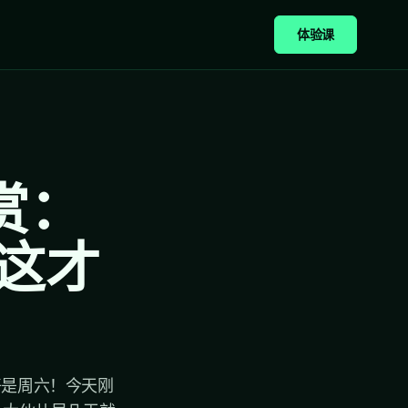
体验课
赏：
这才
好是周六！今天刚