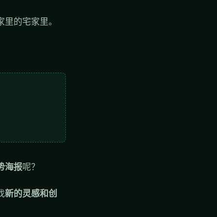
家里的宅家里。
势海报
呢？
找
新的灵感和创