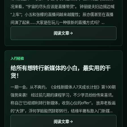
况来看，“宇宙的尽头应该是直播带货”。 钟丽缇夫妇边摇边喊
“上车”；小五和张檬的直播间越来越魔性；辰亦儒甚至在直播
间演了起来......大家是在玩儿一种很新的直播方式吗？...
阅读文章
入行经验
给所有想转行新媒体的小白，最实用的干
货！
一期一会，从不爽约，《全栈新媒体人7天成长计划》第100期
强势来袭！ 经过前几期的课程学习，不少学员纷纷传来喜讯，
称自己“已经顺利转行新媒体，收到心仪的offer”。 放弃老板画
的“大饼”，浮何学姐毅然辞职转行，结缘半撇私塾入门新媒
体，面试一周就斩获了4个offer。...
阅读文章