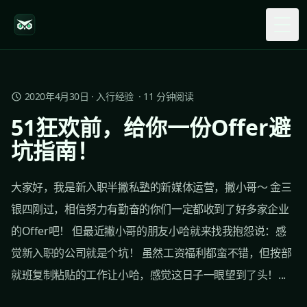
Togg
2020年4月30日
·
入行经验
·
11
分钟阅读
51狂欢前，给你一份Offer避
坑指南！
大家好，我是新入职半撇私塾的新媒体运营，撇小哥～ 金三
银四刚过，相信努力有勤奋的你们一定都收到了好多家企业
的Offer吧！ 但最近撇小哥的朋友小哈就来找我抱怨说：感
觉新入职的公司就是个坑！ 虽然工资福利都蛮不错，但按部
就班复制粘贴的工作让小哈，感觉这日子一眼望到了头！...