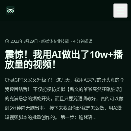
Togg
2023年8月29日
·
新媒体专业技能
·
4
分钟阅读
震惊！我用AI做出了10w+播
放量的视频！
ChatGPT又又又升级了！ 这几天，我用AI来写的开头真的令
我瞠目结舌！ 不仅能模仿类似【斯文的爷爷突然狂飙脏话】
的充满悬念的爆款开头，而且只要咒语调教好，真的可以做
到5分钟内无脑出本。 接下来我跟你说我是怎么做，用AI做
短视频脚本的批量创作的。 第一步：输咒语...