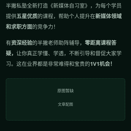
半撇私塾全新打造
《新媒体自习室》
，为每个学员
提供
五星优质
的课程，帮助个人提升在
新媒体领域
和求职方面
的竞争力！
有
资深经验
的半撇老师助阵辅导，
零距离课程答
疑，
让你真正学懂、学透，不断引导和督促大家学
习。这在业界都是非常难得和宝贵的
1V1机会！
原图暂缺
文章配图