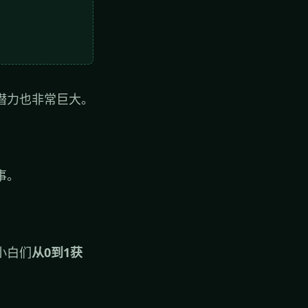
潜力也非常巨大。
事。
小白们
从0到1获