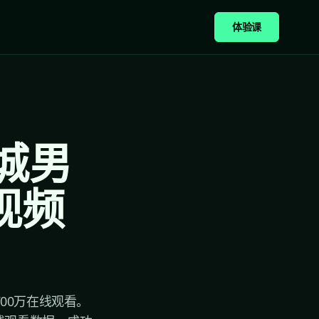
体验课
城男
视频
700万在线观看。