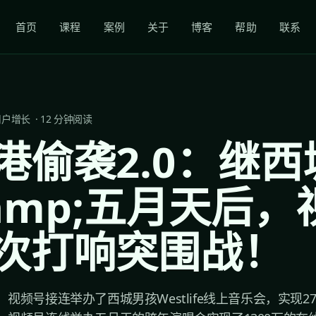
首页
课程
案例
关于
博客
帮助
联系
用户增长
·
12
分钟阅读
港偷袭2.0：继西
amp;五月天后，
次打响突围战！
7日，视频号接连举办了西城男孩Westlife线上音乐会，实现2