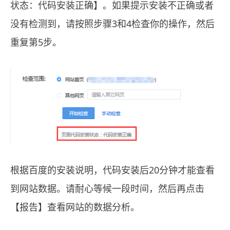
状态：代码安装正确】。如果提示安装不正确或者
没有检测到，请按照步骤3和4检查你的操作，然后
重复第5步。
根据百度的安装说明，代码安装后20分钟才能查看
到网站数据。请耐心等候一段时间，然后再点击
【报告】查看网站的数据分析。