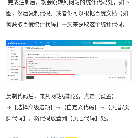
完成注册后，就会跳转到网站的统计代码处，如下
图，然后复制代码。或者你可以根据百度文档【
如
何获取百度统计代码
】一文来获取这个统计代码。
复制代码后，来到网站编辑器，点击【设置】
→【选择高级选项】→【自定义代码】→【页眉/页
脚代码】，将代码放置到【页眉代码】处。