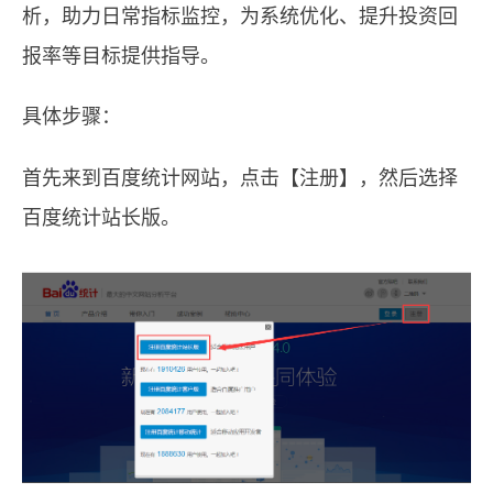
析，助力日常指标监控，为系统优化、提升投资回
报率等目标提供指导。
具体步骤：
首先来到
百度统计
网站，点击【注册】，然后选择
百度统计站长版。