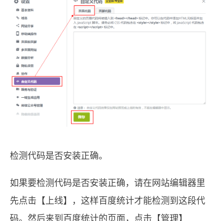
检测代码是否安装正确。
如果要检测代码是否安装正确，请在网站编辑器里
先点击【
上线
】，这样百度统计才能检测到这段代
码。然后来到百度统计的页面，点击【管理】