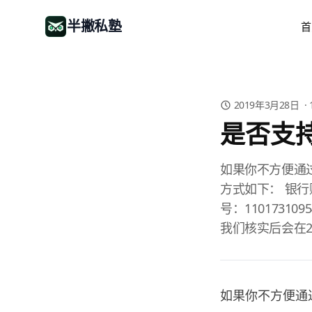
半撇私塾
首
2019年3月28日
·
是否支
如果你不方便通
方式如下： 银
号：110173
我们核实后会在
如果你不方便通