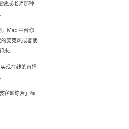
望做成老师那种
。
，Mac 平台你
对应的麦克风或者使
起来。
实现在线的直播
。
骇客训练营」标