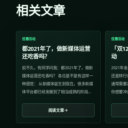
相关文章
优惠活动
优惠活动
都2021年了，做新媒体运营
「双1
还吃香吗？
动
前不久，有同学问我：都2021年了，做新
2021
媒体运营还吃香吗？ 各位是不是有这样一
还是转行
种感觉： 从新媒体诞生到现在，很多新媒
通常需要
体平台都已经发展到了相当成熟的阶段，
你想要冲
无论是内容领域，还是流量大头，都被无
Offer
数先行者瓜分完毕。 乍一看好像确实如
私塾「双
阅读文章
此，但是！！ 事实上，我们依然可以看
袭！（错
见，各平台每天都有新号在崛起。...
1、活动内容