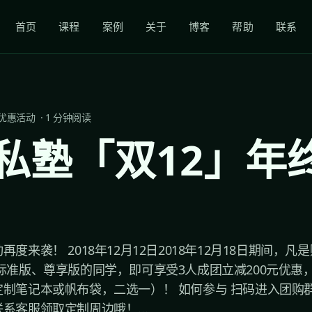
首页
课程
案例
关于
博客
帮助
联系
优惠活动
·
1
分钟阅读
私塾「双12」年
度来袭！ 2018年12月12日2018年12月18日期间，
标准版、尊享版的同学，即可享受3人成团立减200元优惠
制笔记本或帆布袋，二选一）！ 如何参与 扫码进入团购
系客服领取定制周边哦！...