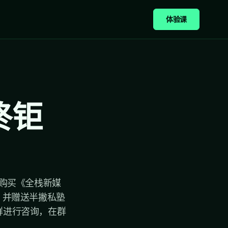
体验课
终钜
凡是购买《全栈新媒
，并赠送半撇私塾
群进行咨询，在群