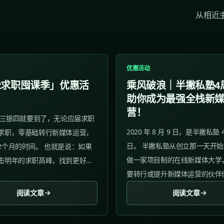
从相近
优惠活动
2求职囤课季」优惠活
乘风破浪｜半撇私塾4
助你成为最强全栈新
营！
年金三银四就要到了，无论应届求职
2020 年 8 月 9 日，是半撇私塾 
求职，零基础转行新媒体运营，
日。 半撇私塾从创立那一天开
2个月的时间。 也就是说：如果
做一家项目制的在线新媒体大学
击明年的求职高峰，找到更好的
要转行或提升新媒体运营的伙伴
，12月就是最好的囤课时间！ 半撇
他们在新媒体运营的道路上大步
12求职囤课季」优惠活动再度来
阅读文章
阅读文章
进，至今，已经走过4年啦！...
过双11的你不能再错过了～）
...