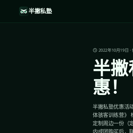
半撇私塾
2022年10月19日
·
半撇
惠！
半撇私塾优惠活动再
体骇客训练营》 
定制周边一份（定
内成团购买后，联