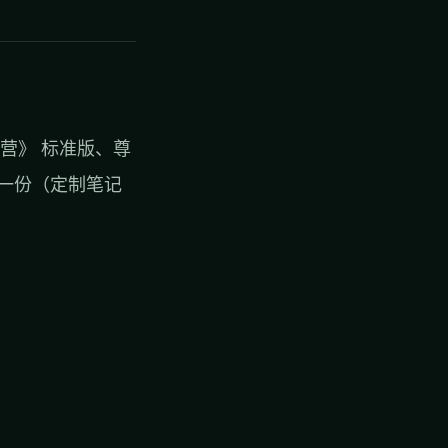
练营》
标准版
、
尊
一份（定制笔记
！