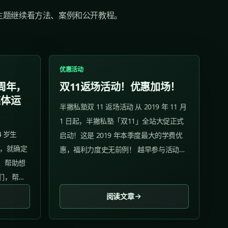
主题继续看方法、案例和公开教程。
优惠活动
周年，
双11返场活动！优惠加场！
媒体运
半撇私塾双 11 返场活动 从 2019 年 11 月
1 日起，半撇私塾「双11」全站大促正式
4 岁生
启动！这是 2019 年本季度最大的学费优
始，就确定
惠，福利力度史无前例！ 越早参与活动，
，帮助想
优惠力度越大！ 活动阶段 第一阶段（已结
们，帮助
束）：2019年11月1日11月11日，预付
向前迈
￥50 抵 ￥500 。 第二阶段（已结束）：
阅读文章
2019...