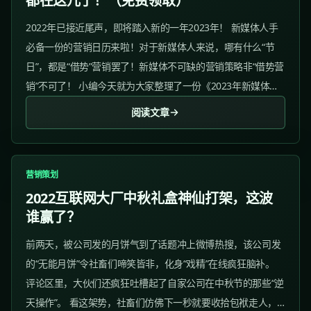
都在这儿了！（免费领取）
2022年已接近尾声，即将踏入新的一年2023年！ 新媒体人手
必备一份的营销日历来啦！对于新媒体人来说，哪有什么“节
日”，都是“借势”营销罢了！新媒体不可缺的营销策略非“借势营
销”不可了！ 小编今天就为大家整理了一份《2023年新媒体营
销日历》，里面帮你汇总了上百个、大大小小的节日与季度关
阅读文章
键词、相关热点。...
营销策划
2022互联网大厂中秋礼盒神仙打架，这波
谁赢了？
前两天，被公司发的月饼气到了话题冲上微博热搜，该公司发
的“无能月饼”令社畜们啼笑皆非，化身“戏精”在线疯狂脑补。
评论区里，大伙们还疯狂吐槽起了自家公司在中秋节的那些“逆
天操作”。 看这架势，社畜们仿佛下一秒就要收拾包袱走人，